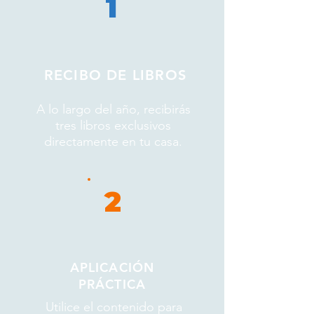
1
RECIBO DE LIBROS
A lo largo del año, recibirás
tres libros exclusivos
directamente en tu casa.
2
APLICACIÓN
PRÁCTICA
Utilice el contenido para