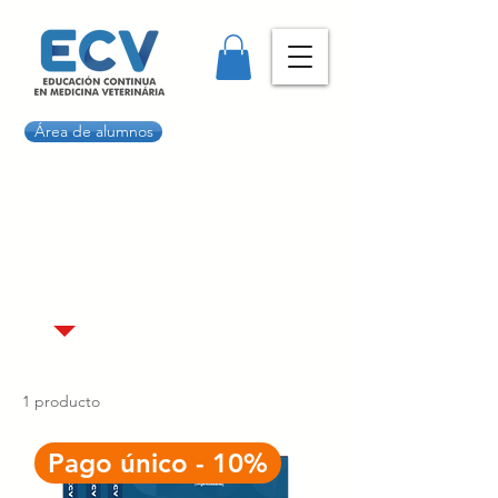
Área de alumnos
R$ 1.600,00 en 4 x R$ 400,00
o obtén un 10% de descuento por
un solo pago - R$ 1.500,00
1 producto
Pago único - 10%