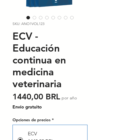
SKU: ANO1VOL123
ECV -
Educación
continua en
medicina
veterinaria
Precio
1440,00 BRL
por año
Envío gratuito
Opciones de precios
*
ECV